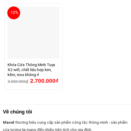
-10%
Khóa Cửa Thông Minh Tuya
X2 wifi, chất liệu hợp kim,
kẽm, inox không rỉ
Original
Current
2.700.000
₫
3.000.000
₫
price
price
was:
is:
3.000.000₫.
2.700.000₫.
Về chúng tôi
Macel
thương hiệu cung cấp sản phẩm công tắc thông minh - sản phẩm
của tương lai mang đến nhiều tiện tích cho gia đình.