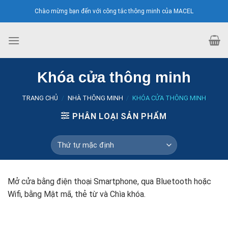
Skip
Chào mừng bạn đến với công tắc thông minh của MACEL
to
content
Khóa cửa thông minh
TRANG CHỦ
/
NHÀ THÔNG MINH
/
KHÓA CỬA THÔNG MINH
PHÂN LOẠI SẢN PHẨM
Mở cửa bằng điện thoại Smartphone, qua Bluetooth hoặc
Wifi, bằng Mật mã, thẻ từ và Chìa khóa.